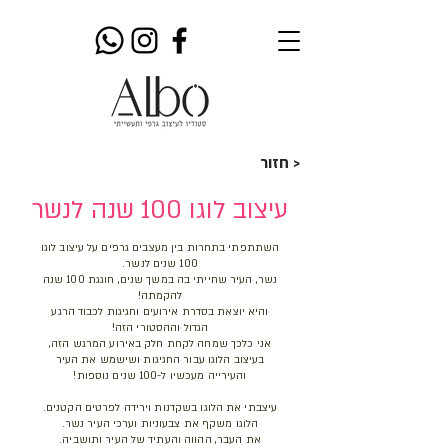
חזור >
עיצוב לוגו 100 שנה לנשר
השתתפתי בתחרות בין מעצבים גרפים על עיצוב לוגו
100 שנים לנשר.
נשר, העיר שחייתי בה במשך שנים, חוגגת 100 שנה
להקמתה!
והיא יוצאת בסדרת אירועים וחגיגות לכבוד הרגע
הגדול וההסטורי הזה!
אני כלכך שמחה לקחת חלק באירוע המרגש הזה,
בעיצוב הלוגו עבור החגיגות ושישמש את העיר
והעירייה מעכשיו ל-100 שנים נוספות!
עיצבתי את הלוגו בשקדנות וירידה לפרטים הקטנים.
הלוגו משקף את צבעוניות וערכי העיר נשר.
את העבר, ההווה והעתיד של העיר ותושביה.