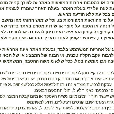
קודים או בהטבות אחרות המוצעות באתר זה לצורך קניית מוצרים
עת לעת על ידי בעלת האתר. בעלת האתר שומרת לעצמה את 
ם בכל עת ללא הודעה מראש.
ש על פי ההוראות המפורטות בו, וכל שימוש החורג מהן נחשב ל
הנחה או הטבה על מוצר או שירות מסוים באתר בדרך שאינה
ופון; כל קופון הוא אישי ואינו ניתן להעברה או למכירה לצדד
וין בו, שימוש בקופון לאחר תאריך התפוגה אינו תקף ולא 
בצע על אחריות המשתמש בלבד, ובעלת האתר אינה אחראית 
לרבות עקב תקלה טכנית, אי הבנה של המבצע או של תנאי ה
טבה אכן מומשה בסל. ככל שלא מומשה ההטבה, המשתמש לא
לקוחות עסקיים והן ללקוחות פרטיים. לקוחות פרטיים נחשבים ל"צ
תמש אינו "צרכן" כהגדרתו בחוק הגנת הצרכן, אזי תנאי הביטול של 
– עסקה לרכישת מוצר אינה ניתנת לביטול אלא ככל שמחויב על פי ח
ים במסגרת האתר ישנם קורסים דיגיטליים, וידוע למשתמש 
טובין הניתנים להקלטה, לשעתוק או לשכפול, ו/או שהצרכן פתח את אר
מא לצורך כניסה וצפייה בתכני הקורסים (בין אם בתמורה ובין א