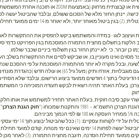
קודם למועד תחילת הסדנה הפרונטלית; (2) בגין ביטול 
זואלית ועיצוב לוגו - במידה והמשתמש ביקש להפסיק את ההתקשרות לאח
ב הלקוח בתשלום מחצית התמורה המוסכמת בגין הפרויקט כדמי סקי
כן יובהר, כי לא יינתן החזר בגין תשלומי ביניים שכבר שולמו.
צר מסוים ואינו מעוניין בו, או שביקש לסיים את ההתקשרות בשלב הע
4.2.6 ככל שהמשתמש הוא אדם עם מוגבלויות, אזרח ותיק (מעל גיל 5
יהיה רשאי לבטל את רישומו לקורס הדיגיטלי בתוך 4 חודשים ממועד ביצוע הרישום, 
רכן. בעלת האתר תהיה רשאית לבקש תעודה המוכיחה כי המשתמש ה
וק.
כלשהי עקב סיבה חוקית, בעלת האתר תחזיר למשתמש את אותו חלק 
מ"א – 1981 והתקנות שמכוחו ("
חוק הגנת הצרכן
"
ניהם.
4.2.8 ביטול הרשמה לסדנה פרונט
מאוחר יותר, ולא יאוחר מ-5 ימי עסקי