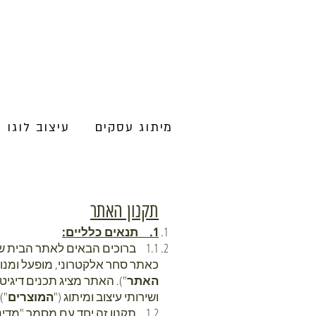
מיתוג עסקים
עיצוב לוגו
תקנון האתר
1. תנאים כלליים:
1.1 ברוכים הבאים לאתר הבית של לוטם אלבו – סטודיו לעיצוב גרפי ותעשייתי ("
כאתר סחר אלקטרוני, מופעל ומנוהל על ידי לוטם אלבו, ע.
האתר
"). האתר מציג תכנים דיגיט
ושירותי עיצוב ומיתוג ("
המוצרים
").
1.2 תקנון זה יחד עם מסמך "מדיניות הפרטיות" באתר בכתובת