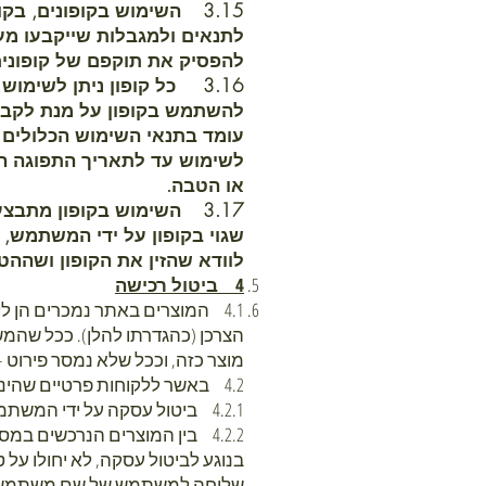
3.15 השימוש בקופונים, ב
לתנאים ולמגבלות שייקבעו מ
להפסיק את תוקפם של קופוני
3.16 כל קופון ניתן לשימו
להשתמש בקופון על מנת לקבל 
עומד בתנאי השימוש הכלולים בק
לשימוש עד לתאריך התפוגה המצ
או הטבה.
3.17 השימוש בקופון מת
שגוי בקופון על ידי המשתמש, 
לוודא שהזין את הקופון ושהה
4 ביטול רכישה
4.1 המוצרים באתר נמכרים הן ל
הצרכן (כהגדרתו להלן). ככל שהמש
מוצר כזה, וככל שלא נמסר פירוט 
4.2 באשר ללקוחות פרטיים שהינם "צרכנים" כאמור לעיל, יחולו התנאים הבאים:
4.2.1 ביטול עסקה על ידי המשתמש ייעשה תוך 14 ימים מיום עשיית העסקה או מיום קבלת המוצר, לפי המאוחר מביניהם.
4.2.2 בין המוצרים הנרכש
בנוגע לביטול עסקה, לא יחולו על 
שליחה למשתמש של שם משתמש וסיס