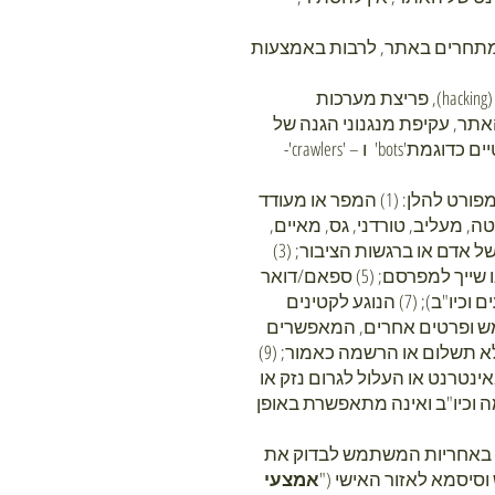
או מתחרים באתר, לרבות באמצעות
2.10 אין להשתמש באתר למטרות בחינה, סריקה, איסוף אוטומטי של מידע (scraping), פעולות פצחנות (hacking), פריצת מערכות
ר, עקיפת מנגנוני הגנה של
האתר, ביצוע מניפולציות בפעילות האתר, גישה שיטתית למחשבי האתר באמצעות כלי תוכנה אוטומטיים כדוגמת'bots' ו – 'crawlers'-
2.11 בעשותך שימוש באתר, אתה מסכים כי אינך רשאי לפרסם באתר בכל דרך שהיא כל תוכן אסור כמפורט להלן: (1) המפר או מעודד
) בעל אופי פורנוגרפי ו/או מיני בוטה, מעליב, טורדני, גס, מאיים,
גזעני, לשון הרע, הסתה, איומים, גנאי, מעודד לביצוע עבירות מכל סוג שהוא, פוגע בפרטיותו או בכבודו של אדם או ברגשות הציבור; (3)
שגוי/מטעה/שקרי; (4) הפוגע/מפר זכויות קנייניות של אחר, לרבות קניין רוחני ולרבות העלאת תוכן שאינו שייך למפרסם; (5) ספאם/דואר
זבל מכל סוג שהוא; (6) כל קוד מחשב או יישום בעלי אופי עוין (לרבות וירוסים, רוגלות, סוס טרויאני, תולעים וכיו"ב); (7) הנוגע לקטינים
תקשרות עימם; (8) סיסמאות, שמות משתמש ופרטים אחרים, המאפשרים
שימוש בתוכנות מחשב, קבצים דיגיטליים, אתרי אינטרנט או שירותים, הטעונים הרשמה או תשלום, בלא תשלום או הרשמה כאמור; (9)
ללי השימוש המקובלים באינטרנט או העלול לגרום נזק או
ליו חסומה באמצעות סיסמה וכיו"ב ואינה מתאפשרת באופן
. באחריות המשתמש לבדוק את
סיסמא לאזור האישי ("
אמצעי