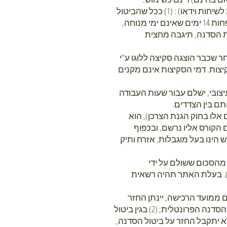
4.2.3 קורס פרונטלי או הדרכה אישית או קבוצתית מרחוק (באמצעות ZOOM או תוכנה אחרת המשמשת לשיחות וידאו) : (1) ככל שהביטול
יבוצע תוך 14 ימי עסקים ממועד הרכישה, יינתן החזר מלא של הסכום ששולם, ובלבד שהביטול יעשה לפחות 14 ימים שאינם ימי מנוחה,
מאוחר יותר, ולא יאוחר מ-14 ימים ממועד תחילת הסדנה, תיגבה מחצית
ר שכבר הוצגה סקיצה ללוגו ע"י
צות. דמי הסקיצות אינם מקנים
יצובי, ישלם עבור שעות העבודה
6) או עולה חדש (כהגדרת מונחים אלו בחוק הגנת הצרכן), הוא
ובלבד שלא הסתיים הקורס אליו נרשם, ובכפוף
ינו בעל מוגבלות, אזרח ותיק
מהסכום ששולם על ידי
). בעלת האתר תהיה רשאית
לית על ידי לקוחות עסקיים: (1) ככל שהביטול יבוצע תוך 14 ימי עסקים ממועד הרכישה, יינתן החזר
מלא של הסכום ששולם, ובלבד שהביטול יעשה לפחות 14 ימים שאינם ימי מנוחה, קודם למועד תחילת הסדנה הפרונטלית; (2) בגין ביטול
ם ממועד תחילת הסדנה, תיגבה מחצית התמורה; (3) לאחר מכן לא יתקבל החזר על ביטול הסדנה,