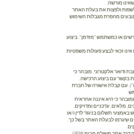
שאינו מורשה.
 לשפות ולפצות את בעלת האתר
 הנובעים מהפרת מגבלות השימוש
רשים או כמשתמש "מזדמן". ביצוע
ולות משפטיות מחייבות. ככל שאין המשתמש בגיר (בן 18 ומעלה) או אינו זכאי לבצע פעולות משפטיות
ת ודואר אלקטרוני. מובהר כי
ת בקשר עם ביצוע הרכישה.
 הרכישה ("ההזמנה"). עם קבלת אישורה של חברת
ש.
ומובהר כי היא איננה אחראית
ם, מלאים, עדכניים ומדויקים.
באמצעי תשלום בניגוד לדין ו/או
קים שיגרמו לבעלת האתר בשל כך.
ים.
3.7 אמצעי תשלום - בכפוף להוראות תנאי השימוש, רכישה ותשלום באתר תתאפשר באמצעות סליקה דרך אתר משולם מבית GROW,