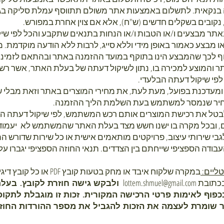
 בנקאית. לתשלום באמצעות אתר משולם תתווסף עמלת סליקה בגובה
אתר מבצעים ו/או הטבות ו/או הנחות בתנאים שתקבע והכל לפי ש
מבצע כאמור באופן מידי וללא סייג, לרבות ללא הודעה מוקדמת. מ
ף לכך שהמבצע הינו בתוקף במועד ההזמנה באתר ובהתאם לזמינו
תר והמוצע למכירה בו, נתון לשיקול דעתה של בעלת האתר, אשר רש
פי שיקול דעתה הבלעדי.
, ומעדכנת בפועל, מעת לעת, את מחירי המוצרים באתר וזאת מבלי ש
חיר שנמסר למשתמש בעת השלמת הליך ההזמנה.
לבטל את רכישת המוצרים אותם רכש המשתמש, לפי שיקול דעתה הב
 ובכל מקרה בו ישנו חשש מצד בעלת האתר שהמשתמש לא יעמוד
בי שירותי עיצוב, פרויקטים מותאמים אישית או כל שירות שדורש
בודה הספציפי שייחתם בין הצדדים. תנאי החוזה הספציפי יגברו על 
במקרה שלקוח איבד או מחק בט
 בכתובת
lottem.shmuel@gmail.com
ולבקש גישה חוזרת לקובץ. בעל
כפוף לאימות פרטי הרכישה המקורית. זכות זו מוגבלת לתק
 שומרת לעצמה את הזכות להגביל את מספר ההורדות החוזר