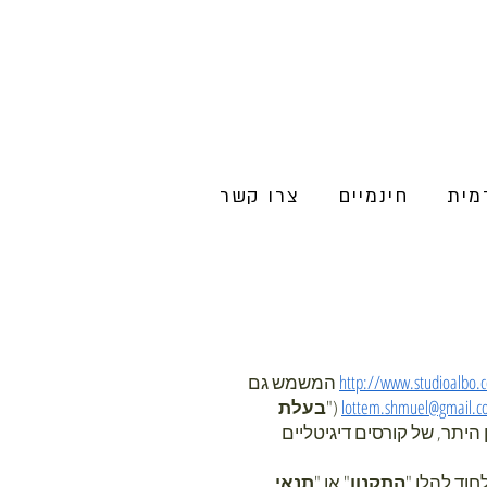
מית
חינמיים
צרו קשר
http://www.studioalbo.
המשמש גם
lottem.shmuel@gmail.
("
בעלת
היתר, של קורסים דיגיטליים
חוד להלן "
התקנון
" או "
תנאי