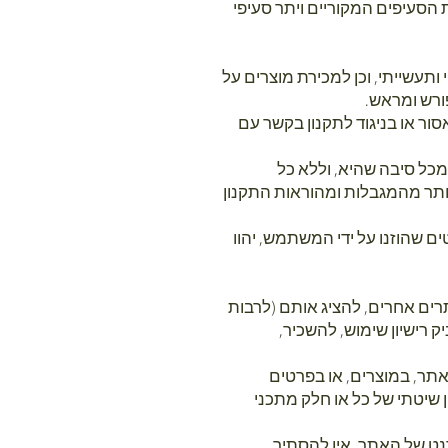
 הסעיפים המקוריים ויתר סעיפי
ותעשייתי, וכן למכירת מוצרים על
רש ומראש.
ור או בניגוד לתקנון בקשר עם
כל סיבה שהיא, וללא כל
תר מהמגבלות ומהוראות התקנון
ם שהוזנו על ידי המשתמש, יהוו
ת המידע הכלול באתר ואת תכני האתר, לשכפל אותם, להטמיע אותם (embed) באתרים אחרים, להציג אותם (לרבות
לפרסם, לשדר, לשווק, להעניק רישיון שימוש, להשכיר,
אתר, במוצרים, או בפרטים
 שיטתי של כל או חלק מתכני
נט של האתר, אין להסתיר,