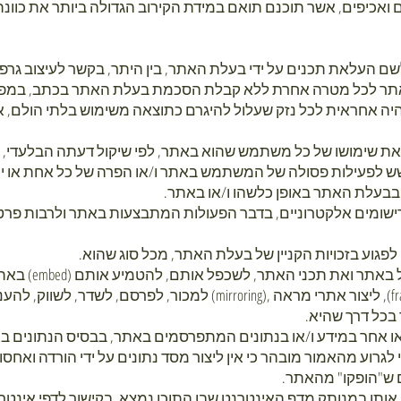
ואכיפים, אשר תוכנם תואם במידת הקירוב הגדולה ביותר את כוונת
לשם העלאת תכנים על ידי בעלת האתר, בין היתר, בקשר לעיצוב גרפי 
אתר לכל מטרה אחרת ללא קבלת הסכמת בעלת האתר בכתב, במפו
יה אחראית לכל נזק שעלול להיגרם כתוצאה משימוש בלתי הולם, אס
את שימושו של כל משתמש שהוא באתר, לפי שיקול דעתה הבלעדי, מ
ש לפעילות פסולה של המשתמש באתר ו/או הפרה של כל אחת או יו
ע בבעלת האתר באופן כלשהו ו/או באתר.
רישומים אלקטרוניים, בדבר הפעולות המתבצעות באתר ולרבות פרטי
2.6 אין להעתיק א
לא באמצעות פעולת מסגור (framing), ליצור אתרי מראה ,(mirroring) למכור, 
בכל דרך שהיא.
 או אחר במידע ו/או בנתונים המתפרסמים באתר, בבסיס הנתונים ב
וע מהאמור מובהר כי אין ליצור מסד נתונים על ידי הורדה ואחסון
ם ש"הופקו" מהאתר.
ג אותו במנותק מדף האינטרנט שבו התוכן נמצא. בקישור לדפי אינטר