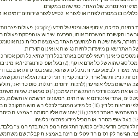
מדפי האינטרנט של האתר, כפי שהם במקורם.
הכלולים בו במטרה לפתח או ליצור או לסייע ליצור שירותים דומים 
ב ותקשורת המשרתת אותו, הפרעה, שיבוש או הפסקת פעולת האת
של האתר שאינן מיועדות להיות נגישות או אינן מתועדות.
הפרה של כל הוראת חוק או זכויות מכל סוג שהוא של כל אדם או גוף; (2
ומזהה אותם, את פרטיהם האישיים או את מענם ודרכי הה
כל מידע ו/או תוכן שפרסומו נאסר לפי הוראות כל דין; (10) כל מידע המנוגד לכ
לפגוע במשתמשי אינטרנט בכלל ובמשתמשי האתר בפרט; (11) שהגישה א
ה לקורסים הדיגיטליים למשך התקופה המפורטת בדף המוצר בלבד
ר. הגישה לקורסים הדיגיטליים הינה באמצעות קבלת שם משתמש ו