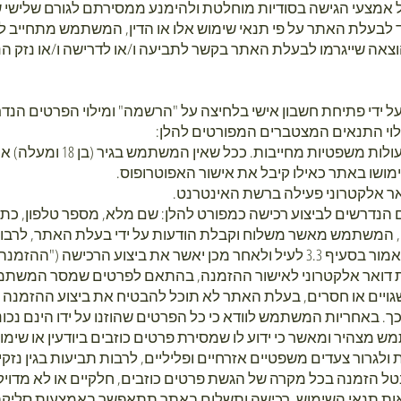
 אמצעי הגישה בסודיות מוחלטת ולהימנע ממסירתם לגורם שלישי 
ומד לבעלת האתר על פי תנאי שימוש אלו או הדין, המשתמש מתחייב
כל הוצאה שייגרמו לבעלת האתר בקשר לתביעה ו/או לדרישה ו/או נזק
ל ידי פתיחת חשבון אישי בלחיצה על "הרשמה" ומילוי הפרטים הנד
וי התנאים המצטברים המפורטים להלן:
3.2 המשתמש הינו כשיר לבצע פע
ימושו באתר כאילו קיבל את אישור האפוטרופוס.
הנדרשים לביצוע רכישה כמפורט להלן: שם מלא, מספר טלפון, כתוב
, המשתמש מאשר משלוח וקבלת הודעות על ידי בעלת האתר, לרבו
3.5 המשתמש ימסור את פרטיו כאמור בסעיף ‎3.3 לעיל ולאחר מכן יאשר את ביצוע
דואר אלקטרוני לאישור ההזמנה, בהתאם לפרטים שמסר המשתמ
 שגויים או חסרים, בעלת האתר לא תוכל להבטיח את ביצוע ההזמנה 
 באחריות המשתמש לוודא כי כל הפרטים שהוזנו על ידו הינם נכוני
מצהיר ומאשר כי ידוע לו שמסירת פרטים כוזבים ביודעין או שימוש 
 ולגרור צעדים משפטיים אזרחיים ופליליים, לרבות תביעות בגין נז
 הזמנה בכל מקרה של הגשת פרטים כוזבים, חלקיים או לא מדויק