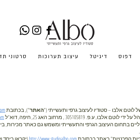
דפוס
דיגיטל
עיצוב תערוכות
סרטוני תד
האתר
"), בכתובת
com
פ. 305105819 , מרחוב האג 25, חיפה, דוא"ל
com
ליים בתחום העיצוב הגרפי והתעשייתי ומשמש גם כאתר מכירות, בין 
http://www.studioalbo.com
(יקראו ביחד ול