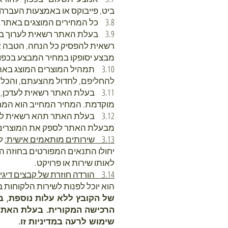
ביט, פייבוקס או באמצעות העברה
3.8 כל המחירים המוצגים באתר, נקובים בשקלים חדשים (ש"ח), אלא אם צוין אחרת במפורש.
3.9 בעלת האתר רשאית לערוך ב
רשאית להפסיק כל הנחה, הטבה או 
מבצע יסופקו במחיר המבצע בכפו
3.10 תמהיל המוצרים המוצג בא
להחליפם, לחדול מהצעתם, והכל ל
3.11 בעלת האתר רשאית לעדכן
מוקדמת. המחיר המחייב הוא המ
3.12 בעלת האתר תהא רשאית 
מבעלת האתר לספק את המוצרים,
3.13 שירותים מותאמים אישית:
לג
יחולו התנאים המפורטים בחוזה הע
לאותו שירות או פרויקט.
3.14 הורדה חוזרת של קבצים דיגיטליים:
הוא יוכל לפנות לשירות הלקוחות
של הקובץ ללא עלות נוספת, ב
הרכישה המקורית. בעלת האתר
שימוש לרעה במדיניות זו.