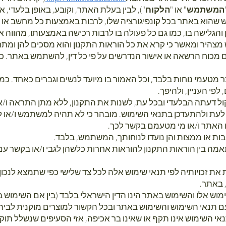
המשתמש
" או "
הלקוח
"), לבין בעלת האתר, וקובע, באופן בלעדי
מוש שהוא באתר בכל קונפיגורציה שלו, לרבות באמצעות כל מחשב או
ן והגלישה בו, כמו גם כל פעולה בו לרבות רכישה באמצעותו, מהווה 
יר ומאשר כי קרא את כל הוראות התקנון והוא מסכים להן ומתחי
ן אם מכוח הרשאה או אישור הנדרשים על פי כל דין, להשתמש באתר. 
ר מטעמי נוחות בלבד, וכל האמור בו מיועד לנשים וגברים כאחד. כמו 
לפי העניין, ולהיפך.
ול דעתה הבלעדי ובכל עת, לשנות את התקנון, ללא מתן התראה ו/או
ת ולהתעדכן בתנאי השימוש. מובהר כי לא תהיה למשתמש ו/או למ
ו האתר ו/או מי מטעמם בקשר לכך.
תאמה בין הוראות התקנון להוראות אחרות כלשהן לגבי ו/או בקשר ע
את זכויותיה לפי תנאי שימוש אלה לכל צד שלישי כפי שתמצא לנכו
 באתר.
ימוש אלו והשימוש באתר הינו הדין הישראלי בלבד (בין אם השימוש 
 תנאי השימוש והשימוש באתר ובכל הקשור למוצרים מוקנית לבי
תנאי השימוש אינו תקף או שאינו בר אכיפה, אזי הסעיפים שנשלל תוק