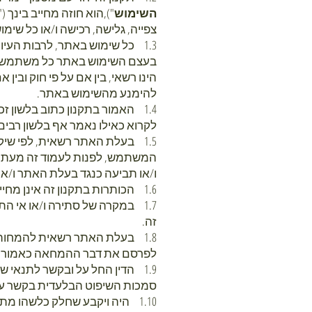
השימוש
"),הוא חוזה מחייב בינך ("
צפייה, גלישה, רכישה ו/או כל שי
1.3 כל שימוש באתר, לרבות העיו
בעצם השימוש באתר כל משתמש מצה
הינו רשאי, בין אם על פי חוק ובי
להימנע מהשימוש באתר.
1.4 האמור בתקנון כתוב בלשון זכ
לקרוא כאילו נאמר אף בלשון רבים, 
1.5 בעלת האתר רשאית, לפי שיק
המשתמש, לפנות לעמוד זה מעת לע
ו/או תביעה כנגד בעלת האתר ו/א
1.6 הכותרות בתקנון זה אינן מחייבות או ממצות והן נועדו לנוחותך, המשתמש, בלבד.
1.7 במקרה של סתירה ו/או אי ה
זה.
1.8 בעלת האתר רשאית להמחות 
לפרסם את דבר ההמחאה כאמור,
1.9 הדין החל על ובקשר לתנאי ש
סמכות השיפוט הבלעדית בקשר עם
1.10 היה ויקבע שחלק כלשהו מ