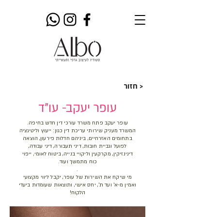
חזור >
עופר יעקב- עו"ד
עופר יעקב פתח משרד עורכי דין חדש בחיפה.
המשרד מעניק שירותי עריכת דין כגון: ייעוץ וליטיגציה
בתחומים האזרחיים, ביניהם חדלות פירעון, הוצאה
לפועל וגביית חובות, דיני תעבורה, דיני עבודה,
דינינזיקין, מקרקעין וליקויי בנייה, ביטוח לאומי, ייפוי
כוח מתמשך ועוד.
.
מי שיקח את השירות של עופר, יקבל ליווי מקצועי
ואמין מ-א' ועד ת', יחס אישי, ותוצאות שעומדות ביעדי
הלקוח!